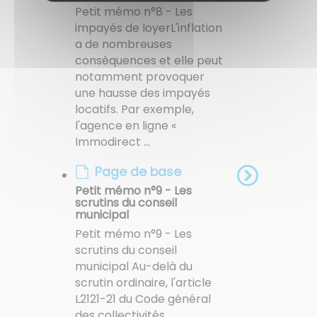
Petit mémo n°8 - Les
impayés de loyer ​​​​​​​​​​​​​​ L'inflation
a de nombreuses
conséquences et elle peut
notamment provoquer
une hausse des impayés
locatifs. Par exemple,
l'agence en ligne «
Immodirect ...
Page de base
Petit mémo n°9 - Les
scrutins du conseil
municipal
Petit mémo n°9 - Les
scrutins du conseil
municipal Au-delà du
scrutin ordinaire, l'article
L2121-21 du Code général
des collectivités