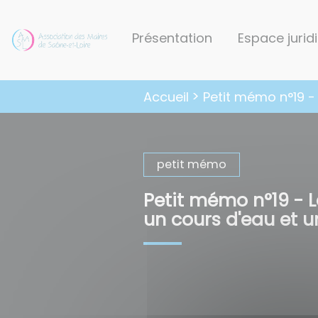
Lien
Lien
Lien
Lien
Panneau de gestion des cookies
d'accès
d'accès
d'accès
d'accès
Présentation
Espace jurid
rapide
rapide
rapide
rapide
au
au
à
au
menu
contenu
la
pied
Petit mémo n°19 - 
Accueil
principal
recherche
de
page
petit mémo
Petit mémo n°19 - L
un cours d'eau et u