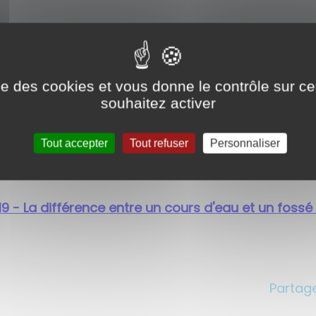
férence entre un cours d'eau et un fossé
ise des cookies et vous donne le contrôle sur 
entre un cours d’eau et un fossé peut parfois s’avé
souhaitez activer
 car le régime juridique applicable est totalement d
Tout accepter
Tout refuser
Personnaliser
it mémo tous les éléments qui permettent de dist
 en découlent.
9 - La différence entre un cours d'eau et un fossé 
Partage