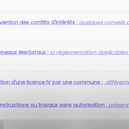
ention des conflits d'intérêts :
quelques conseils p
nneaux électoraux :
la réglementation applicable
stion d'une licence IV par une commune :
différent
nstructions ou travaux sans autorisation :
présenta