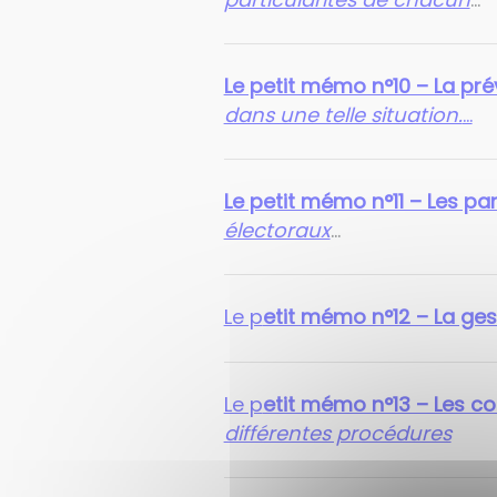
Le petit mémo n°10 – La prév
dans une telle situation.
...
Le petit mémo n°11 – Les pa
électoraux
...
Le p
etit mémo n°12 – La ge
Le p
etit mémo n°13 – Les co
différentes procédures