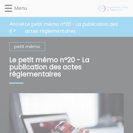
Lien
Lien
Lien
Lien
Panneau de gestion des cookies
Menu
d'accès
d'accès
d'accès
d'accès
rapide
rapide
rapide
rapide
au
au
à
au
Accue
Le petit mémo n°20 - La publication des
menu
contenu
la
pied
actes réglementaires
il
principal
recherche
de
page
petit mémo
Le petit mémo n°20 - La
publication des actes
réglementaires