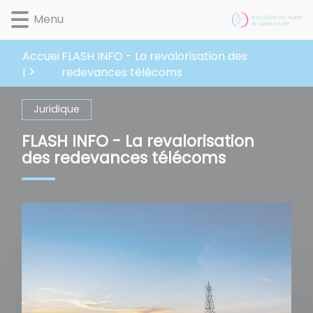
Lien
Lien
Lien
Lien
Panneau de gestion des cookies
Menu
d'accès
d'accès
d'accès
d'accès
rapide
rapide
rapide
rapide
Accuei
au
au
à
au
FLASH INFO - La revalorisation des
menu
contenu
la
pied
redevances télécoms
l
principal
recherche
de
page
Juridique
FLASH INFO - La revalorisation
des redevances télécoms