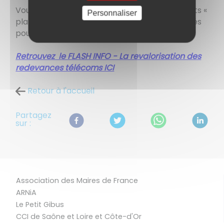
Vous trouverez dans ce Flash Info les montants «
Personnaliser
plafonds » des redevances télécoms actualisés
pour l’année 2025.
Retrouvez le
FLASH INFO - La revalorisation des
redevances télécoms ICI
Retour à l'accueil
Partagez
sur :
Association des Maires de France
ARNiA
Le Petit Gibus
CCI de Saône et Loire et Côte-d'Or